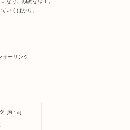
うになり、順調な様子。
していくばかり。
ンサーリンク
次
へ